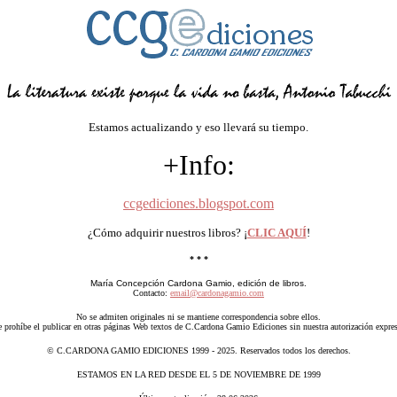
Estamos actualizando y eso llevará su tiempo.
+Info:
ccgediciones.blogspot.com
¿Cómo adquirir nuestros libros? ¡
CLIC AQUÍ
!
* * *
María Concepción Cardona Gamio, edición de libros.
Contacto:
email@cardonagamio.com
No se admiten originales ni se mantiene correspondencia sobre ellos.
e prohíbe el publicar en otras páginas Web textos de C.Cardona Gamio Ediciones sin nuestra autorización expres
© C.CARDONA GAMIO EDICIONES 1999 - 2025. Reservados todos los derechos.
ESTAMOS EN LA RED DESDE EL 5 DE NOVIEMBRE DE 1999