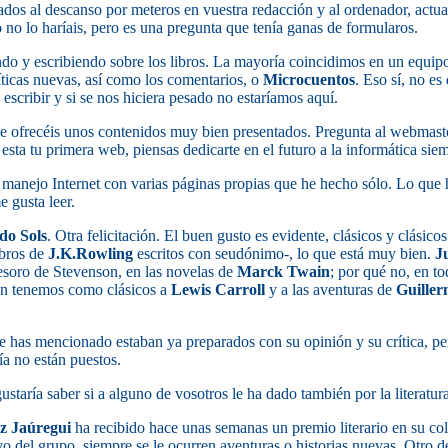
cados al descanso por meteros en vuestra redacción y al ordenador, act
 no lo haríais, pero es una pregunta que tenía ganas de formularos.
do y escribiendo sobre los libros. La mayoría coincidimos en un equipo
íticas nuevas, así como los comentarios, o
Microcuentos
. Eso sí, no e
scribir y si se nos hiciera pesado no estaríamos aquí.
que ofrecéis unos contenidos muy bien presentados. Pregunta al webmast
 esta tu primera web, piensas dedicarte en el futuro a la informática sie
 manejo Internet con varias páginas propias que he hecho sólo. Lo que h
 gusta leer.
do Sols
. Otra felicitación. El buen gusto es evidente, clásicos y clási
ibros de
J.K.Rowling
escritos con seudónimo-, lo que está muy bien.
J
tesoro de Stevenson, en las novelas de
Marck Twain
; por qué no, en to
én tenemos como clásicos a
Lewis Carroll
y a las aventuras de
Guille
e has mencionado estaban ya preparados con su opinión y su crítica, pe
a no están puestos.
staría saber si a alguno de vosotros le ha dado también por la literatura
z Jaúregui
ha recibido hace unas semanas un premio literario en su co
vo del grupo, siempre se le ocurren aventuras o historias nuevas. Otro d