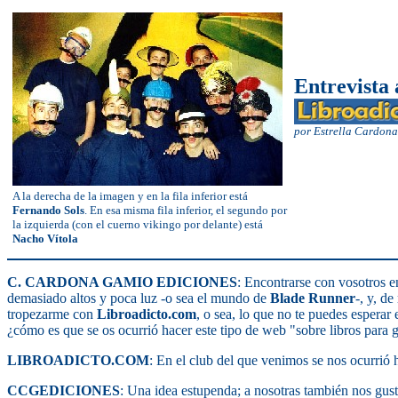
Entrevista 
por Estrella Cardon
A la derecha de la imagen y en la fila inferior está
Fernando Sols
. En esa misma fila inferior, el segundo por
la izquierda (con el cuerno vikingo por delante) está
Nacho Vítola
C. CARDONA GAMIO EDICIONES
: Encontrarse con vosotros e
demasiado altos y poca luz -o sea el mundo de
Blade Runner
-, y, d
tropezarme con
Libroadicto.com
, o sea, lo que no te puedes esperar
¿cómo es que se os ocurrió hacer este tipo de web "sobre libros para 
LIBROADICTO.COM
: En el club del que venimos se nos ocurrió
CCGEDICIONES
: Una idea estupenda; a nosotras también nos gust