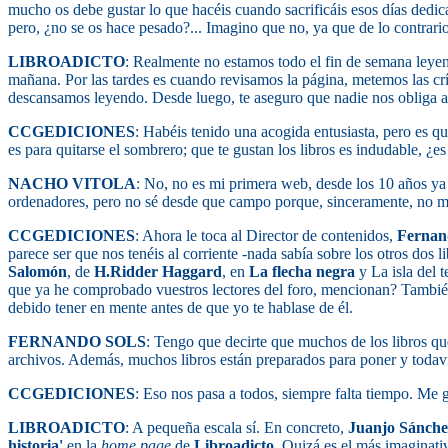
mucho os debe gustar lo que hacéis cuando sacrificáis esos días dedi
pero, ¿no se os hace pesado?... Imagino que no, ya que de lo contrario
LIBROADICTO
: Realmente no estamos todo el fin de semana leyen
mañana. Por las tardes es cuando revisamos la página, metemos las cr
descansamos leyendo. Desde luego, te aseguro que nadie nos obliga a e
CCGEDICIONES
: Habéis tenido una acogida entusiasta, pero es 
es para quitarse el sombrero; que te gustan los libros es indudable, ¿es
NACHO VITOLA
: No, no es mi primera web, desde los 10 años ya
ordenadores, pero no sé desde que campo porque, sinceramente, no me
CCGEDICIONES
: Ahora le toca al Director de contenidos,
Fernan
parece ser que nos tenéis al corriente -nada sabía sobre los otros dos l
Salomón
, de
H.Ridder Haggard
, en
La flecha negra
y La isla del 
que ya he comprobado vuestros lectores del foro, mencionan? Tambi
debido tener en mente antes de que yo te hablase de él.
FERNANDO SOLS
: Tengo que decirte que muchos de los libros qu
archivos. Además, muchos libros están preparados para poner y todaví
CCGEDICIONES
: Eso nos pasa a todos, siempre falta tiempo. Me gu
LIBROADICTO
: A pequeña escala sí. En concreto,
Juanjo Sánche
historia'
en la
home page
de
Libroadicto
. Quizá es el más imaginati