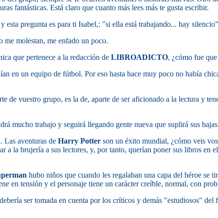
ras fantásticas. Está claro que cuanto más lees más te gusta escribir.
 y esta pregunta es para ti Isabel,: "si ella está trabajando... hay silencio
ndo me molestan, me enfado un poco.
hica que pertenece a la redacción de
LIBROADICTO
, ¿cómo fue que 
dían en un equipo de fútbol. Por eso hasta hace muy poco no había chic
rte de vuestro grupo, es la de, aparte de ser aficionado a la lectura y 
drá mucho trabajo y seguirá llegando gente nueva que suplirá sus bajas
a. Las aventuras de
Harry Potter
son un éxito mundial, ¿cómo veis voso
ar a la brujería a sus lectores, y, por tanto, querían poner sus libros en 
uperman
hubo niños que cuando les regalaban una capa del héroe se tir
iene en tensión y el personaje tiene un carácter creíble, normal, con p
 debería ser tomada en cuenta por los críticos y demás "estudiosos" de