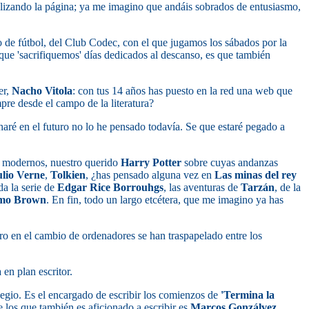
ualizando la página; ya me imagino que andáis sobrados de entusiasmo,
 de fútbol, del Club Codec, con el que jugamos los sábados por la
s que 'sacrifiquemos' días dedicados al descanso, es que también
er,
Nacho Vitola
: con tus 14 años has puesto en la red una web que
mpre desde el campo de la literatura?
aré en el futuro no lo he pensado todavía. Se que estaré pegado a
cos modernos, nuestro querido
Harry Potter
sobre cuyas andanzas
ulio Verne
,
Tolkien
, ¿has pensado alguna vez en
Las minas del rey
da la serie de
Edgar Rice Borrouhgs
, las aventuras de
Tarzán
, de la
rmo Brown
. En fin, todo un largo etcétera, que me imagino ya has
ro en el cambio de ordenadores se han traspapelado entre los
 en plan escritor.
legio. Es el encargado de escribir los comienzos de
'Termina la
e los que también es aficionado a escribir es
Marcos Gonzálvez
.