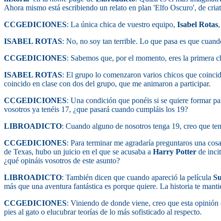
Ahora mismo está escribiendo un relato en plan 'Elfo Oscuro', de criatu
CCGEDICIONES
: La única chica de vuestro equipo,
Isabel Rotas
,
ISABEL ROTAS
: No, no soy tan terrible. Lo que pasa es que cua
CCGEDICIONES
: Sabemos que, por el momento, eres la primera c
ISABEL ROTAS
: El grupo lo comenzaron varios chicos que coinci
coincido en clase con dos del grupo, que me animaron a participar.
CCGEDICIONES
: Una condición que ponéis si se quiere formar pa
vosotros ya tenéis 17, ¿que pasará cuando cumpláis los 19?
LIBROADICTO
: Cuando alguno de nosotros tenga 19, creo que ten
CCGEDICIONES
: Para terminar me agradaría preguntaros una cos
de Texas, hubo un juicio en el que se acusaba a
Harry Potter
de incit
¿qué opináis vosotros de este asunto?
LIBROADICTO
: También dicen que cuando apareció la película
S
más que una aventura fantástica es porque quiere. La historia te mant
CCGEDICIONES
: Viniendo de donde viene, creo que esta opinión
pies al gato o elucubrar teorías de lo más sofisticado al respecto.